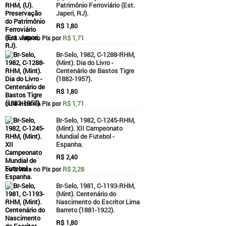
Patrimônio Ferroviário (Est.
Japeri, RJ).
R$
1,80
R$ 1,71
ou à vista no Pix por
Br-Selo, 1982, C-1288-RHM,
(Mint). Dia do Livro -
Centenário de Bastos Tigre
(1882-1957).
R$
1,80
R$ 1,71
ou à vista no Pix por
Br-Selo, 1982, C-1245-RHM,
(Mint). XII Campeonato
Mundial de Futebol -
Espanha.
R$
2,40
R$ 2,28
ou à vista no Pix por
Br-Selo, 1981, C-1193-RHM,
(Mint). Centenário do
Nascimento do Escritor Lima
Barreto (1881-1922).
R$
1,80