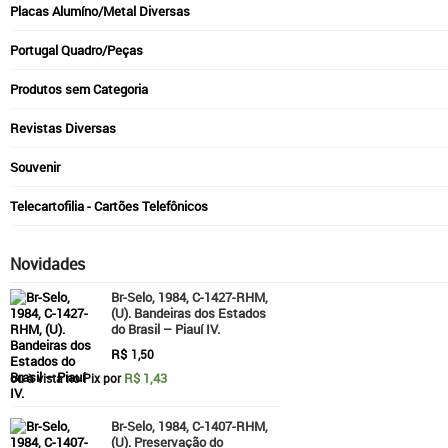
Placas Alumíno/Metal Diversas
Portugal Quadro/Peças
Produtos sem Categoria
Revistas Diversas
Souvenir
Telecartofilia - Cartões Telefônicos
Novidades
Br-Selo, 1984, C-1427-RHM,
(U). Bandeiras dos Estados
do Brasil – Piauí IV.
R$
1,50
R$ 1,43
ou à vista no Pix por
Br-Selo, 1984, C-1407-RHM,
(U). Preservação do