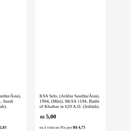
udita/Ásia),
KSA Selo, (Arábia Saudita/Ásia),
, Saudi
1994, (Mint), Mi:SA 1194, Battle
ah).
of Khaibar in 629 A.D. (Jeddah).
5,00
R$
2,85
ou à vista no Pix por
R$ 4,75