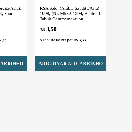
udita/Ásia),
KSA Selo, (Arábia Saudita/Ásia),
3, Saudi
1998, (N), Mi:SA 1294, Battle of
Tabuk Commemoration.
3,50
R$
2,85
ou à vista no Pix por
R$ 3,33
CARRINHO
ADICIONAR AO CARRINHO