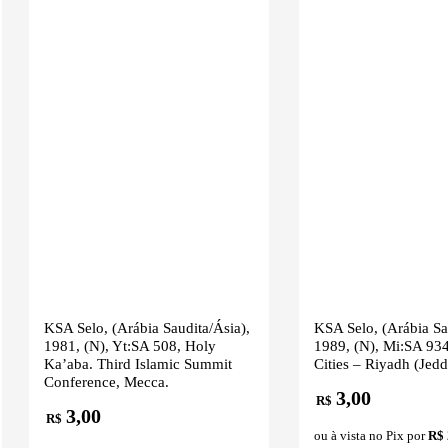
KSA Selo, (Arábia Saudita/Ásia),
KSA Selo, (Arábia Sa
1981, (N), Yt:SA 508, Holy
1989, (N), Mi:SA 934
Ka’aba. Third Islamic Summit
Cities – Riyadh (Jedd
Conference, Mecca.
3,00
R$
3,00
R$
ou à vista no Pix por
R$ 