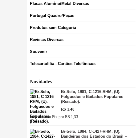
Placas Alumíno/Metal Diversas
Portugal Quadro/Peças
Produtos sem Categoria
Revistas Diversas
Souvenir
Telecartofilia - Cartões Telefônicos
Novidades
Br-Selo, 1981, C-1216-RHM, (U).
Folguedos e Bailados Populares
(Reisado).
R$
1,40
ou à vista no Pix por
R$ 1,33
Br-Selo, 1984, C-1427-RHM, (U).
Bandeiras dos Estados do Brasil –