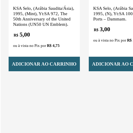
KSA Selo, (Arábia Saudita/Ásia),
KSA Selo, (Arábia Sa
1995, (Mint), Yt:SA 972, The
1995, (N), Yt:SA 100
50th Anniversary of the United
Ports – Dammam.
Nations (UN50 UN Emblem).
3,00
R$
5,00
R$
ou à vista no Pix por
R$ 
ou à vista no Pix por
R$ 4,75
ADICIONAR AO CARRINHO
ADICIONAR AO 