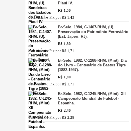
Piauí IV.
R$
1,50
ou à vista no Pix por
R$ 1,43
Br-Selo, 1984, C-1407-RHM, (U).
Preservação do Patrimônio Ferroviário
(Est. Japeri, RJ).
R$
1,80
ou à vista no Pix por
R$ 1,71
Br-Selo, 1982, C-1288-RHM, (Mint). Dia
do Livro - Centenário de Bastos Tigre
(1882-1957).
R$
1,80
ou à vista no Pix por
R$ 1,71
Br-Selo, 1982, C-1245-RHM, (Mint). XII
Campeonato Mundial de Futebol -
Espanha.
R$
2,40
ou à vista no Pix por
R$ 2,28