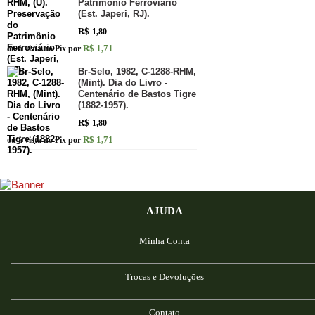
Patrimônio Ferroviário
(Est. Japeri, RJ).
R$
1,80
R$ 1,71
ou à vista no Pix por
Br-Selo, 1982, C-1288-RHM,
(Mint). Dia do Livro -
Centenário de Bastos Tigre
(1882-1957).
R$
1,80
R$ 1,71
ou à vista no Pix por
AJUDA
Minha Conta
Trocas e Devoluções
Contato