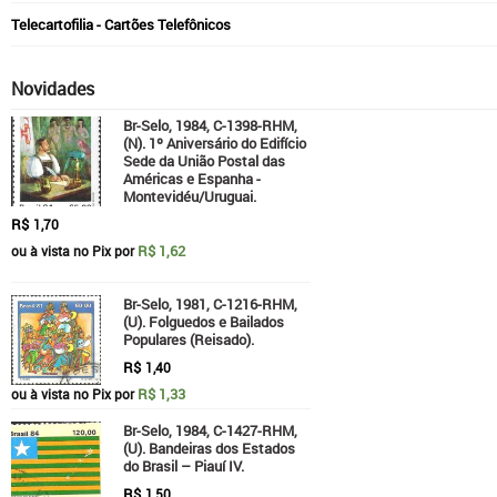
Telecartofilia - Cartões Telefônicos
Novidades
Br-Selo, 1984, C-1398-RHM,
(N). 1º Aniversário do Edifício
Sede da União Postal das
Américas e Espanha -
Montevidéu/Uruguai.
R$
1,70
R$ 1,62
ou à vista no Pix por
Br-Selo, 1981, C-1216-RHM,
(U). Folguedos e Bailados
Populares (Reisado).
R$
1,40
R$ 1,33
ou à vista no Pix por
Br-Selo, 1984, C-1427-RHM,
(U). Bandeiras dos Estados
do Brasil – Piauí IV.
R$
1,50