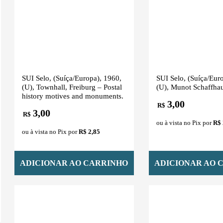
SUI Selo, (Suíça/Europa), 1960,
SUI Selo, (Suíça/Eur
(U), Townhall, Freiburg – Postal
(U), Munot Schaffha
history motives and monuments.
3,00
R$
3,00
R$
ou à vista no Pix por
R$ 
ou à vista no Pix por
R$ 2,85
ADICIONAR AO CARRINHO
ADICIONAR AO 