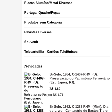
Placas Alumíno/Metal Diversas
Portugal Quadro/Peças
Produtos sem Categoria
Revistas Diversas
Souvenir
Telecartofilia - Cartões Telefônicos
Novidades
Br-Selo, 1984, C-1407-RHM, (U).
Preservação do Patrimônio Ferroviário
(Est. Japeri, RJ).
R$
1,80
ou à vista no Pix por
R$ 1,71
Br-Selo, 1982, C-1288-RHM, (Mint). Dia
do Livro - Centenário de Bastos Tigre