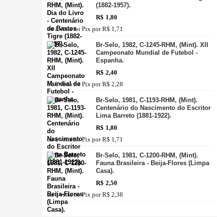
(1882-1957).
R$
1,80
ou à vista no Pix por
R$ 1,71
Br-Selo, 1982, C-1245-RHM, (Mint). XII
Campeonato Mundial de Futebol -
Espanha.
R$
2,40
ou à vista no Pix por
R$ 2,28
Br-Selo, 1981, C-1193-RHM, (Mint).
Centenário do Nascimento do Escritor
Lima Barreto (1881-1922).
R$
1,80
ou à vista no Pix por
R$ 1,71
Br-Selo, 1981, C-1200-RHM, (Mint).
Fauna Brasileira - Beija-Flores (Limpa
Casa).
R$
2,50
ou à vista no Pix por
R$ 2,38