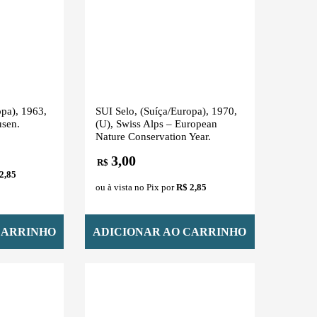
opa), 1963,
SUI Selo, (Suíça/Europa), 1970,
usen.
(U), Swiss Alps – European
Nature Conservation Year.
3,00
R$
2,85
ou à vista no Pix por
R$ 2,85
CARRINHO
ADICIONAR AO CARRINHO