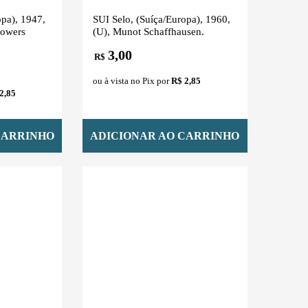
opa), 1947,
SUI Selo, (Suíça/Europa), 1960,
lowers
(U), Munot Schaffhausen.
3,00
R$
ou à vista no Pix por
R$ 2,85
2,85
CARRINHO
ADICIONAR AO CARRINHO