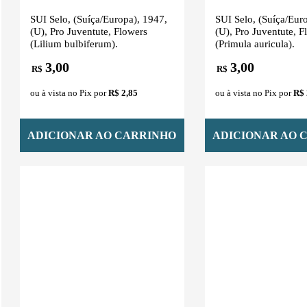
SUI Selo, (Suíça/Europa), 1947,
SUI Selo, (Suíça/Eur
(U), Pro Juventute, Flowers
(U), Pro Juventute, F
(Lilium bulbiferum).
(Primula auricula).
3,00
3,00
R$
R$
ou à vista no Pix por
R$ 2,85
ou à vista no Pix por
R$ 
ADICIONAR AO CARRINHO
ADICIONAR AO 