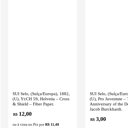
SUI Selo, (Suíça/Europa), 1882,
SUI Selo, (Suíça/Eur
(U), Yt:CH 59, Helvetia – Cross
(U), Pro Juventute –
& Shield – Fiber Paper.
Anniversary of the D
Jacob Burckhardt.
12,00
R$
3,00
R$
ou à vista no Pix por
R$ 11,40