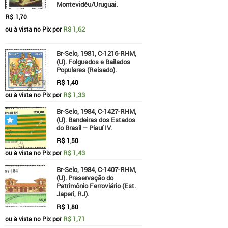
Montevidéu/Uruguai.
R$
1,70
R$ 1,62
ou à vista no Pix por
Br-Selo, 1981, C-1216-RHM,
(U). Folguedos e Bailados
Populares (Reisado).
R$
1,40
R$ 1,33
ou à vista no Pix por
Br-Selo, 1984, C-1427-RHM,
(U). Bandeiras dos Estados
do Brasil – Piauí IV.
R$
1,50
R$ 1,43
ou à vista no Pix por
Br-Selo, 1984, C-1407-RHM,
(U). Preservação do
Patrimônio Ferroviário (Est.
Japeri, RJ).
R$
1,80
R$ 1,71
ou à vista no Pix por