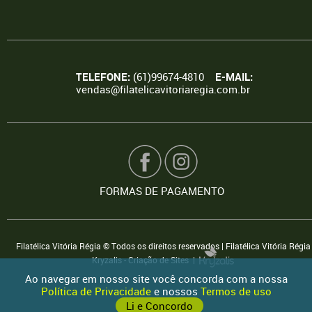
TELEFONE:
(61)99674-4810
E-MAIL:
vendas@filatelicavitoriaregia.com.br
FORMAS DE PAGAMENTO
Filatélica Vitória Régia © Todos os direitos reservados | Filatélica Vitória Régia
Kryzalis - Criação de Sites |
Ao navegar em nosso site você concorda com a nossa
Política de Privacidade
e nossos
Termos de uso
Li e Concordo