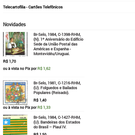
Telecartofilia - Cartões Telefônicos
Novidades
Br-Selo, 1984, C-1398-RHM,
(N). 1º Aniversário do Edifício
Sede da União Postal das
Américas e Espanha -
Montevidéu/Uruguai.
R$
1,70
R$ 1,62
ou à vista no Pix por
Br-Selo, 1981, C-1216-RHM,
(U). Folguedos e Bailados
Populares (Reisado).
R$
1,40
R$ 1,33
ou à vista no Pix por
Br-Selo, 1984, C-1427-RHM,
(U). Bandeiras dos Estados
do Brasil – Piauí IV.
R$
1,50