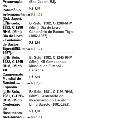
(Est. Japeri, RJ).
R$
1,80
R$ 1,71
ou à vista no Pix por
Br-Selo, 1982, C-1288-RHM,
(Mint). Dia do Livro -
Centenário de Bastos Tigre
(1882-1957).
R$
1,80
R$ 1,71
ou à vista no Pix por
Br-Selo, 1982, C-1245-RHM,
(Mint). XII Campeonato
Mundial de Futebol -
Espanha.
R$
2,40
R$ 2,28
ou à vista no Pix por
Br-Selo, 1981, C-1193-RHM,
(Mint). Centenário do
Nascimento do Escritor
Lima Barreto (1881-1922).
R$
1,80
R$ 1,71
ou à vista no Pix por