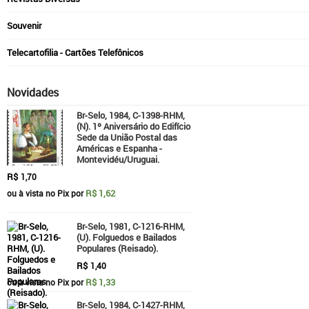
Souvenir
Telecartofilia - Cartões Telefônicos
Novidades
Br-Selo, 1984, C-1398-RHM,
(N). 1º Aniversário do Edifício
Sede da União Postal das
Américas e Espanha -
Montevidéu/Uruguai.
R$
1,70
R$ 1,62
ou à vista no Pix por
Br-Selo, 1981, C-1216-RHM,
(U). Folguedos e Bailados
Populares (Reisado).
R$
1,40
R$ 1,33
ou à vista no Pix por
Br-Selo, 1984, C-1427-RHM,