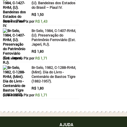
(U). Bandeiras dos Estados
do Brasil – Piauí IV.
R$
1,50
R$ 1,43
ou à vista no Pix por
Br-Selo, 1984, C-1407-RHM,
(U). Preservação do
Patrimônio Ferroviário (Est.
Japeri, RJ).
R$
1,80
R$ 1,71
ou à vista no Pix por
Br-Selo, 1982, C-1288-RHM,
(Mint). Dia do Livro -
Centenário de Bastos Tigre
(1882-1957).
R$
1,80
R$ 1,71
ou à vista no Pix por
AJUDA