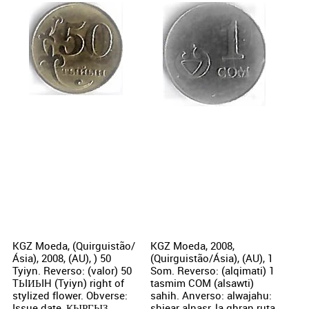
KGZ Moeda, (Quirguistão/
KGZ Moeda, 2008,
Ásia), 2008, (AU), ) 50
(Quirguistão/Ásia), (AU), 1
Tyiyn. Reverso: (valor) 50
Som. Reverso: (alqimati) 1
TЬIИЬIH (Tyiyn) right of
tasmim COM (alsawti)
stylized flower. Obverse:
sahih. Anverso: alwajahu:
Issue date, КЫРГЫЗ
shiear alnasr, la ghran ruta