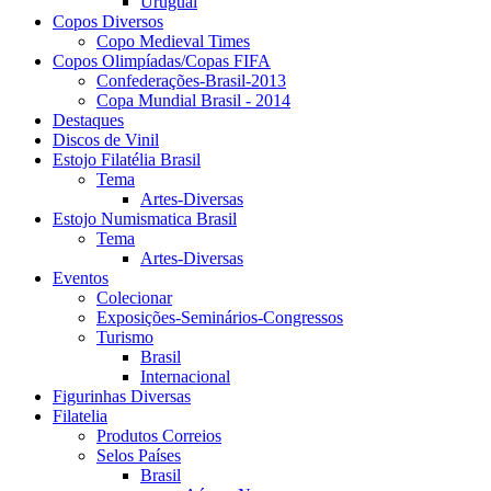
Uruguai
Copos Diversos
Copo Medieval Times
Copos Olimpíadas/Copas FIFA
Confederações-Brasil-2013
Copa Mundial Brasil - 2014
Destaques
Discos de Vinil
Estojo Filatélia Brasil
Tema
Artes-Diversas
Estojo Numismatica Brasil
Tema
Artes-Diversas
Eventos
Colecionar
Exposições-Seminários-Congressos
Turismo
Brasil
Internacional
Figurinhas Diversas
Filatelia
Produtos Correios
Selos Países
Brasil