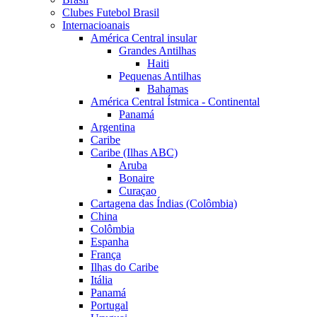
Clubes Futebol Brasil
Internacioanais
América Central insular
Grandes Antilhas
Haiti
Pequenas Antilhas
Bahamas
América Central Ístmica - Continental
Panamá
Argentina
Caribe
Caribe (Ilhas ABC)
Aruba
Bonaire
Curaçao
Cartagena das Índias (Colômbia)
China
Colômbia
Espanha
França
Ilhas do Caribe
Itália
Panamá
Portugal