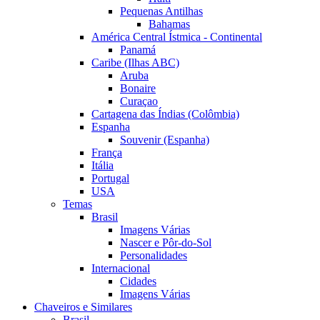
Pequenas Antilhas
Bahamas
América Central Ístmica - Continental
Panamá
Caribe (Ilhas ABC)
Aruba
Bonaire
Curaçao
Cartagena das Índias (Colômbia)
Espanha
Souvenir (Espanha)
França
Itália
Portugal
USA
Temas
Brasil
Imagens Várias
Nascer e Pôr-do-Sol
Personalidades
Internacional
Cidades
Imagens Várias
Chaveiros e Similares
Brasil