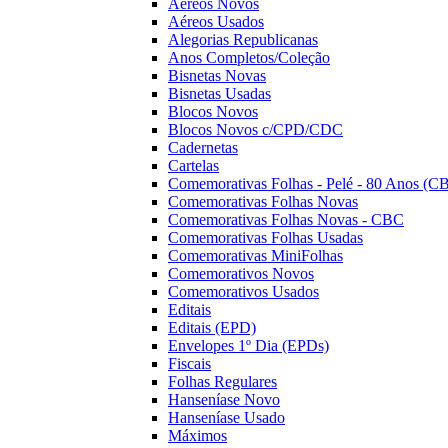
Aéreos Novos
Aéreos Usados
Alegorias Republicanas
Anos Completos/Coleção
Bisnetas Novas
Bisnetas Usadas
Blocos Novos
Blocos Novos c/CPD/CDC
Cadernetas
Cartelas
Comemorativas Folhas - Pelé - 80 Anos (C
Comemorativas Folhas Novas
Comemorativas Folhas Novas - CBC
Comemorativas Folhas Usadas
Comemorativas MiniFolhas
Comemorativos Novos
Comemorativos Usados
Editais
Editais (EPD)
Envelopes 1º Dia (EPDs)
Fiscais
Folhas Regulares
Hanseníase Novo
Hanseníase Usado
Máximos