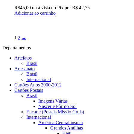
R$
45,00
ou à vista no Pix por
R$ 42,75
Adicionar ao carrinho
1
2
→
Departamentos
Artefatos
Brasil
Artesanato
Brasil
Internacional
Cartões Anos 2000-2012
Cartões Postais
Brasil
Imagens Várias
Nascer e Pôr-do-Sol
Encarte (Postais Missão Cruls)
Internacional
América Central insular
Grandes Antilhas
Haiti