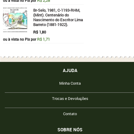
R$ 2,28
ou à vista no Pix por
Br-Selo, 1981, C-1193-RHM,
(Mint). Centenário do
Nascimento do Escritor Lima
Barreto (1881-1922).
R$
1,80
R$ 1,71
ou à vista no Pix por
AJUDA
Minha Conta
Trocas e Devoluções
Contato
SOBRE NÓS