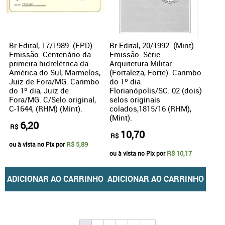
Br-Edital, 17/1989. (EPD).
Br-Edital, 20/1992. (Mint).
Emissão: Centenário da
Emissão: Série:
primeira hidrelétrica da
Arquitetura Militar
América do Sul, Marmelos,
(Fortaleza, Forte). Carimbo
Juiz de Fora/MG. Carimbo
do 1º dia.
do 1º dia, Juiz de
Florianópolis/SC. 02 (dois)
Fora/MG. C/Selo original,
selos originais
C-1644, (RHM) (Mint).
colados,1815/16 (RHM),
(Mint).
6,20
R$
10,70
R$
R$ 5,89
ou à vista no Pix por
R$ 10,17
ou à vista no Pix por
ADICIONAR AO CARRINHO
ADICIONAR AO CARRINHO