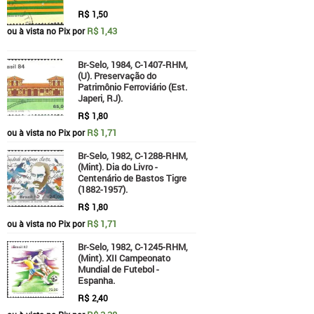
R$
1,50
R$ 1,43
ou à vista no Pix por
Br-Selo, 1984, C-1407-RHM,
(U). Preservação do
Patrimônio Ferroviário (Est.
Japeri, RJ).
R$
1,80
R$ 1,71
ou à vista no Pix por
Br-Selo, 1982, C-1288-RHM,
(Mint). Dia do Livro -
Centenário de Bastos Tigre
(1882-1957).
R$
1,80
R$ 1,71
ou à vista no Pix por
Br-Selo, 1982, C-1245-RHM,
(Mint). XII Campeonato
Mundial de Futebol -
Espanha.
R$
2,40