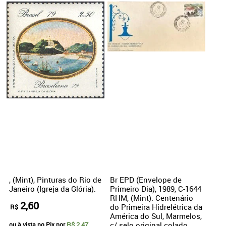
, (Mint), Pinturas do Rio de
Br EPD (Envelope de
Janeiro (Igreja da Glória).
Primeiro Dia), 1989, C-1644
RHM, (Mint). Centenário
2,60
do Primeira Hidrelétrica da
R$
América do Sul, Marmelos,
R$ 2,47
c/ selo original colado.
ou à vista no Pix por