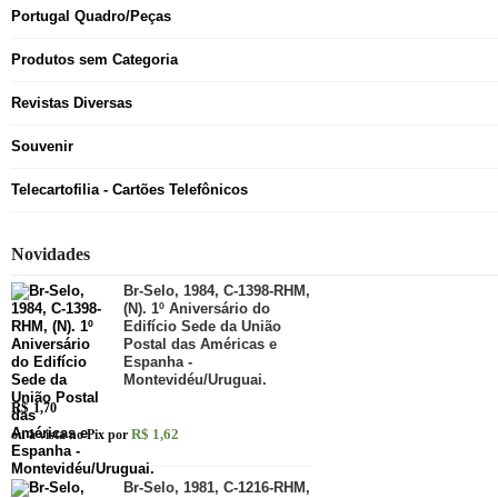
Portugal Quadro/Peças
Produtos sem Categoria
Revistas Diversas
Souvenir
Telecartofilia - Cartões Telefônicos
Novidades
Br-Selo, 1984, C-1398-RHM,
(N). 1º Aniversário do
Edifício Sede da União
Postal das Américas e
Espanha -
Montevidéu/Uruguai.
R$
1,70
R$ 1,62
ou à vista no Pix por
Br-Selo, 1981, C-1216-RHM,