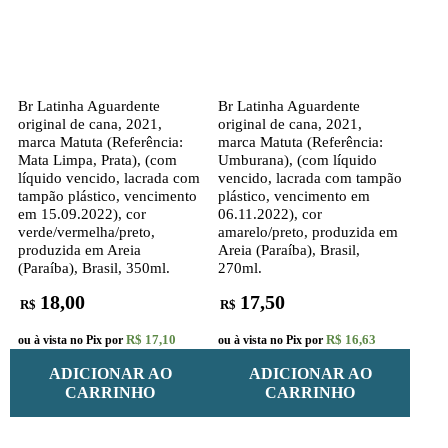
Br Latinha Aguardente
Br Latinha Aguardente
original de cana, 2021,
original de cana, 2021,
marca Matuta (Referência:
marca Matuta (Referência:
Mata Limpa, Prata), (com
Umburana), (com líquido
líquido vencido, lacrada com
vencido, lacrada com tampão
tampão plástico, vencimento
plástico, vencimento em
em 15.09.2022), cor
06.11.2022), cor
verde/vermelha/preto,
amarelo/preto, produzida em
produzida em Areia
Areia (Paraíba), Brasil,
(Paraíba), Brasil, 350ml.
270ml.
18,00
17,50
R$
R$
R$ 17,10
R$ 16,63
ou à vista no Pix por
ou à vista no Pix por
ADICIONAR AO
ADICIONAR AO
CARRINHO
CARRINHO