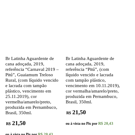
Br Latinha Aguardente de
Br Latinha Aguardente de
cana adoçada, 2019,
cana adoçada, 2019,
referência “Carnaval 2019 –
referência “Pitú”, (com
Pitú”, Guaiamum Treloso
líquido vencido e lacrada
Rural, (com líquido vencido
com tampão plástico,
e lacrada com tampão
vencimento em 10.11.2019),
plástico, vencimento em
cor vermalha/amarelo/preto,
25.11.2019), cor
produzida em Pernambuco,
vermelha/amarelo/preto,
Brasil, 350ml.
produzida em Pernambuco,
21,50
Brasil, 350ml.
R$
21,50
R$ 20,43
R$
ou à vista no Pix por
R$ 20,43
ou à vista no Pix por