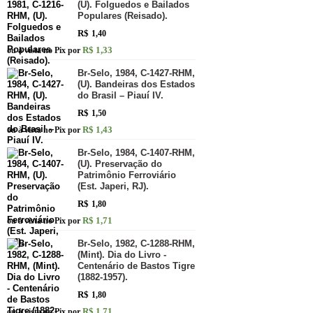
(U). Folguedos e Bailados
Populares (Reisado).
R$
1,40
R$ 1,33
ou à vista no Pix por
Br-Selo, 1984, C-1427-RHM,
(U). Bandeiras dos Estados
do Brasil – Piauí IV.
R$
1,50
R$ 1,43
ou à vista no Pix por
Br-Selo, 1984, C-1407-RHM,
(U). Preservação do
Patrimônio Ferroviário
(Est. Japeri, RJ).
R$
1,80
R$ 1,71
ou à vista no Pix por
Br-Selo, 1982, C-1288-RHM,
(Mint). Dia do Livro -
Centenário de Bastos Tigre
(1882-1957).
R$
1,80
R$ 1,71
ou à vista no Pix por