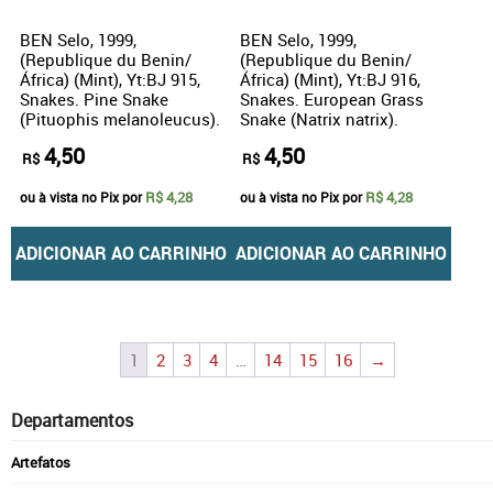
BEN Selo, 1999,
BEN Selo, 1999,
(Republique du Benin/
(Republique du Benin/
África) (Mint), Yt:BJ 915,
África) (Mint), Yt:BJ 916,
Snakes. Pine Snake
Snakes. European Grass
(Pituophis melanoleucus).
Snake (Natrix natrix).
4,50
4,50
R$
R$
R$ 4,28
R$ 4,28
ou à vista no Pix por
ou à vista no Pix por
ADICIONAR AO CARRINHO
ADICIONAR AO CARRINHO
1
2
3
4
…
14
15
16
→
Departamentos
Artefatos