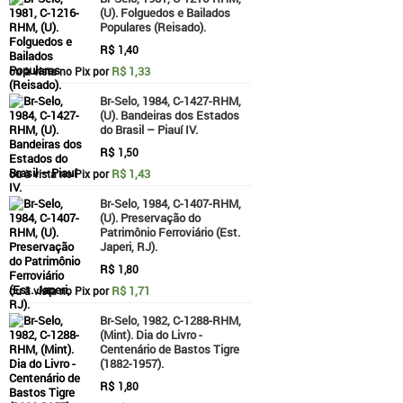
(U). Folguedos e Bailados
Populares (Reisado).
R$
1,40
R$ 1,33
ou à vista no Pix por
Br-Selo, 1984, C-1427-RHM,
(U). Bandeiras dos Estados
do Brasil – Piauí IV.
R$
1,50
R$ 1,43
ou à vista no Pix por
Br-Selo, 1984, C-1407-RHM,
(U). Preservação do
Patrimônio Ferroviário (Est.
Japeri, RJ).
R$
1,80
R$ 1,71
ou à vista no Pix por
Br-Selo, 1982, C-1288-RHM,
(Mint). Dia do Livro -
Centenário de Bastos Tigre
(1882-1957).
R$
1,80