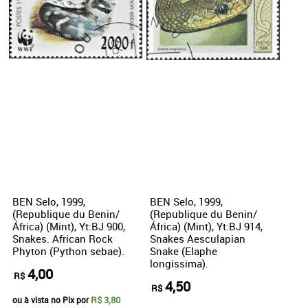
BEN Selo, 1999,
BEN Selo, 1999,
(Republique du Benin/
(Republique du Benin/
África) (Mint), Yt:BJ 900,
África) (Mint), Yt:BJ 914,
Snakes. African Rock
Snakes Aesculapian
Phyton (Python sebae).
Snake (Elaphe
longissima).
4,00
R$
4,50
R$
R$ 3,80
ou à vista no Pix por