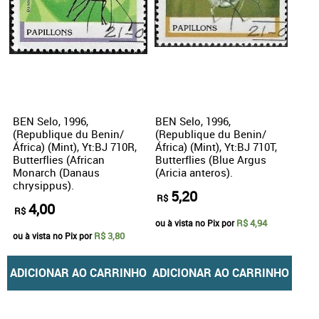
BEN Selo, 1996,
BEN Selo, 1996,
(Republique du Benin/
(Republique du Benin/
África) (Mint), Yt:BJ 710R,
África) (Mint), Yt:BJ 710T,
Butterflies (African
Butterflies (Blue Argus
Monarch (Danaus
(Aricia anteros).
chrysippus).
5,20
R$
4,00
R$
R$ 4,94
ou à vista no Pix por
R$ 3,80
ou à vista no Pix por
ADICIONAR AO CARRINHO
ADICIONAR AO CARRINHO