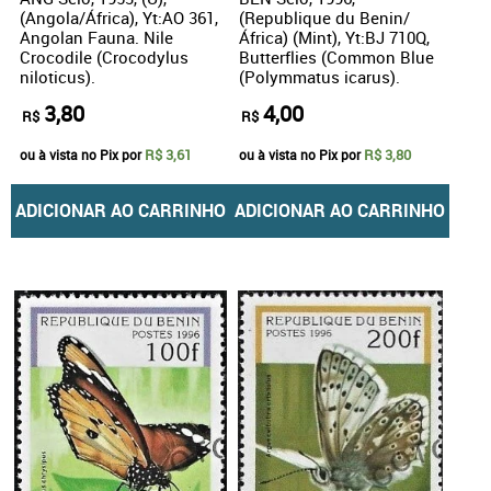
(Angola/África), Yt:AO 361,
(Republique du Benin/
Angolan Fauna. Nile
África) (Mint), Yt:BJ 710Q,
Crocodile (Crocodylus
Butterflies (Common Blue
niloticus).
(Polymmatus icarus).
3,80
4,00
R$
R$
R$ 3,61
R$ 3,80
ou à vista no Pix por
ou à vista no Pix por
ADICIONAR AO CARRINHO
ADICIONAR AO CARRINHO