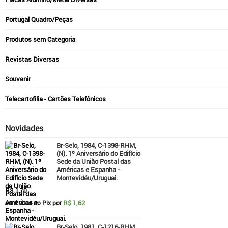
Portugal Quadro/Peças
Produtos sem Categoria
Revistas Diversas
Souvenir
Telecartofilia - Cartões Telefônicos
Novidades
Br-Selo, 1984, C-1398-RHM,
(N). 1º Aniversário do Edifício
Sede da União Postal das
Américas e Espanha -
Montevidéu/Uruguai.
R$
1,70
R$ 1,62
ou à vista no Pix por
Br-Selo, 1981, C-1216-RHM,