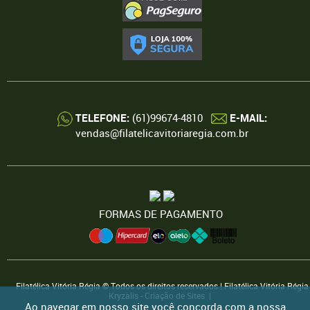
TELEFONE:
(61)99674-4810
E-MAIL:
vendas@filatelicavitoriaregia.com.br
FORMAS DE PAGAMENTO
Filatélica Vitória Régia © Todos os direitos reservados | Filatélica Vitória Régia
Kryzalis - Criação de Sites |
Ao navegar em nosso site você concorda com a nossa