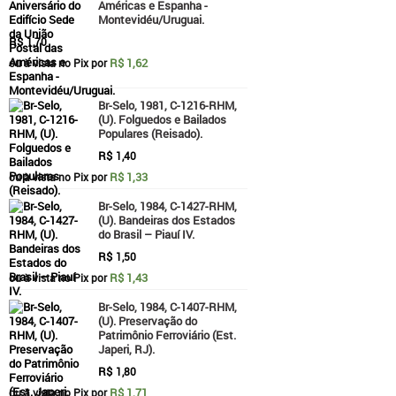
Américas e Espanha -
Montevidéu/Uruguai.
R$
1,70
R$ 1,62
ou à vista no Pix por
Br-Selo, 1981, C-1216-RHM,
(U). Folguedos e Bailados
Populares (Reisado).
R$
1,40
R$ 1,33
ou à vista no Pix por
Br-Selo, 1984, C-1427-RHM,
(U). Bandeiras dos Estados
do Brasil – Piauí IV.
R$
1,50
R$ 1,43
ou à vista no Pix por
Br-Selo, 1984, C-1407-RHM,
(U). Preservação do
Patrimônio Ferroviário (Est.
Japeri, RJ).
R$
1,80
R$ 1,71
ou à vista no Pix por