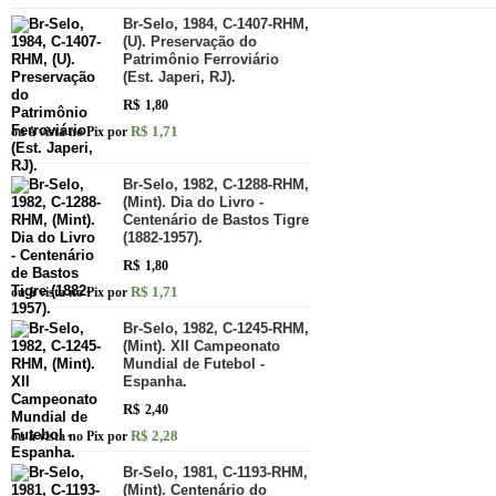
Br-Selo, 1984, C-1407-RHM,
(U). Preservação do
Patrimônio Ferroviário
(Est. Japeri, RJ).
R$
1,80
R$ 1,71
ou à vista no Pix por
Br-Selo, 1982, C-1288-RHM,
(Mint). Dia do Livro -
Centenário de Bastos Tigre
(1882-1957).
R$
1,80
R$ 1,71
ou à vista no Pix por
Br-Selo, 1982, C-1245-RHM,
(Mint). XII Campeonato
Mundial de Futebol -
Espanha.
R$
2,40
R$ 2,28
ou à vista no Pix por
Br-Selo, 1981, C-1193-RHM,
(Mint). Centenário do