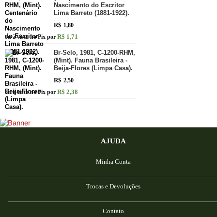
Nascimento do Escritor
Lima Barreto (1881-1922).
R$
1,80
R$ 1,71
ou à vista no Pix por
Br-Selo, 1981, C-1200-RHM,
(Mint). Fauna Brasileira -
Beija-Flores (Limpa Casa).
R$
2,50
R$ 2,38
ou à vista no Pix por
AJUDA
Minha Conta
Trocas e Devoluções
Contato