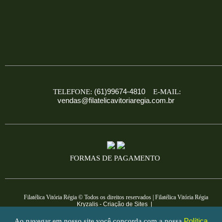
(61)99674-4810
TELEFONE:
E-MAIL:
vendas@filatelicavitoriaregia.com.br
FORMAS DE PAGAMENTO
Filatélica Vitória Régia © Todos os direitos reservados | Filatélica Vitória Régia
Kryzalis - Criação de Sites |
Política
Ao navegar em nosso site você concorda com a nossa