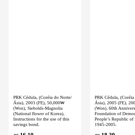
PRK Cédula, (Coréia do Norte/
PRK Cédula, (Coréia 
Ásia), 2003 (FE), 50,000₩
Ásia), 2005 (FE), 2
(Won), Siebolds-Magnolia
(Won), 60th Annivers
(National flower of Korea),
Foundation of Democ
Instructions for the use of this
People’s Republic of
savings bond.
1945-2005.
16,10
18,30