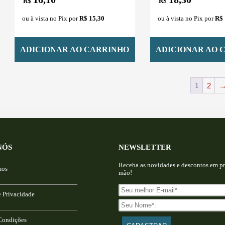
R$
R$
ou à vista no Pix por
R$ 15,30
ou à vista no Pix por
R$ 
ADICIONAR AO CARRINHO
ADICIONAR AO 
1
2
NÓS
NEWSLETTER
Receba as novidades e descontos em pr
mos
mão!
e Privacidade
Condições