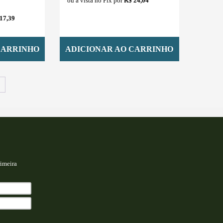
ou à vista no Pix por
R$ 24,04
17,39
CARRINHO
ADICIONAR AO CARRINHO
→
imeira