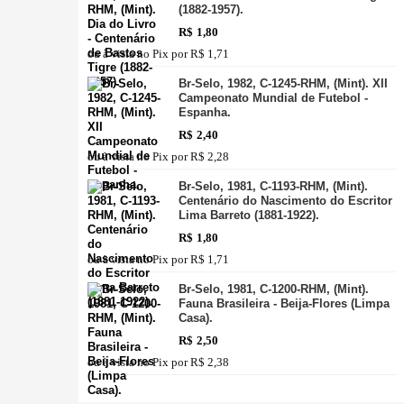
(1882-1957).
R$
1,80
ou à vista no Pix por
R$ 1,71
Br-Selo, 1982, C-1245-RHM, (Mint). XII
Campeonato Mundial de Futebol -
Espanha.
R$
2,40
ou à vista no Pix por
R$ 2,28
Br-Selo, 1981, C-1193-RHM, (Mint).
Centenário do Nascimento do Escritor
Lima Barreto (1881-1922).
R$
1,80
ou à vista no Pix por
R$ 1,71
Br-Selo, 1981, C-1200-RHM, (Mint).
Fauna Brasileira - Beija-Flores (Limpa
Casa).
R$
2,50
ou à vista no Pix por
R$ 2,38