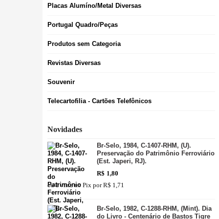
Placas Alumíno/Metal Diversas
Portugal Quadro/Peças
Produtos sem Categoria
Revistas Diversas
Souvenir
Telecartofilia - Cartões Telefônicos
Novidades
Br-Selo, 1984, C-1407-RHM, (U).
Preservação do Patrimônio Ferroviário
(Est. Japeri, RJ).
R$
1,80
ou à vista no Pix por
R$ 1,71
Br-Selo, 1982, C-1288-RHM, (Mint). Dia
do Livro - Centenário de Bastos Tigre