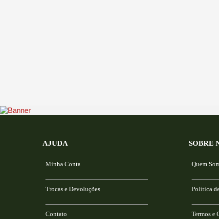
AJUDA
SOBRE 
Minha Conta
Quem So
Trocas e Devoluções
Política d
Contato
Termos e 