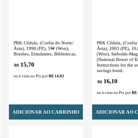
PRK Cédula, (Coréia do Norte/
PRK Cédula, (Coréia 
Ásia), 1998 (FE), 5₩ (Won),
Ásia), 2003 (FE), 1
Brasões, Estudantes, Bibliotecas.
(Won), Siebolds-Mag
(National flower of K
15,70
Instructions for the us
R$
savings bond.
ou à vista no Pix por
R$ 14,92
16,10
R$
ou à vista no Pix por
R$ 
ADICIONAR AO CARRINHO
ADICIONAR AO 