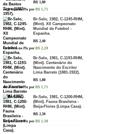
R$
1,80
R$ 1,71
ou à vista no Pix por
Br-Selo, 1982, C-1245-RHM,
(Mint). XII Campeonato
Mundial de Futebol -
Espanha.
R$
2,40
R$ 2,28
ou à vista no Pix por
Br-Selo, 1981, C-1193-RHM,
(Mint). Centenário do
Nascimento do Escritor
Lima Barreto (1881-1922).
R$
1,80
R$ 1,71
ou à vista no Pix por
Br-Selo, 1981, C-1200-RHM,
(Mint). Fauna Brasileira -
Beija-Flores (Limpa Casa).
R$
2,50
R$ 2,38
ou à vista no Pix por