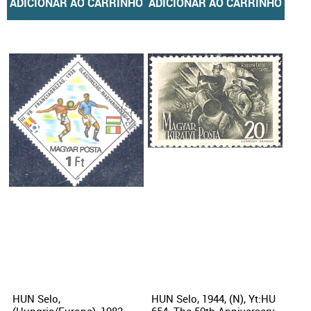
ADICIONAR AO CARRINHO
ADICIONAR AO CARRINHO
HUN Selo,
HUN Selo, 1944, (N), Yt:HU
(Hungria/Europa), 1982,
654. The 50th Anniversary