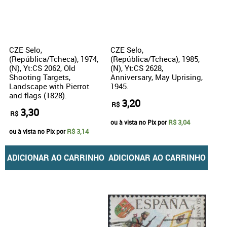
CZE Selo,
CZE Selo,
(República/Tcheca), 1974,
(República/Tcheca), 1985,
(N), Yt:CS 2062, Old
(N), Yt:CS 2628,
Shooting Targets,
Anniversary, May Uprising,
Landscape with Pierrot
1945.
and flags (1828).
3,20
R$
3,30
R$
R$ 3,04
ou à vista no Pix por
R$ 3,14
ou à vista no Pix por
ADICIONAR AO CARRINHO
ADICIONAR AO CARRINHO