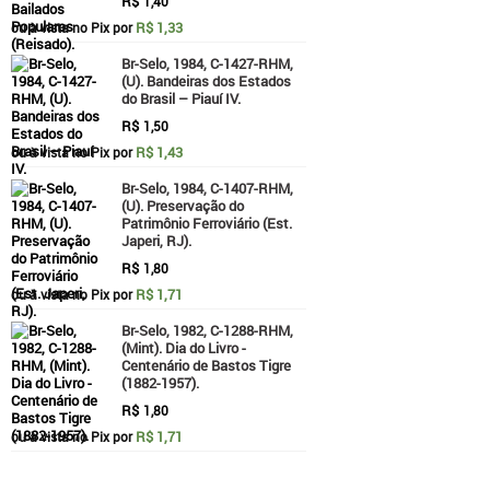
R$
1,40
R$ 1,33
ou à vista no Pix por
Br-Selo, 1984, C-1427-RHM,
(U). Bandeiras dos Estados
do Brasil – Piauí IV.
R$
1,50
R$ 1,43
ou à vista no Pix por
Br-Selo, 1984, C-1407-RHM,
(U). Preservação do
Patrimônio Ferroviário (Est.
Japeri, RJ).
R$
1,80
R$ 1,71
ou à vista no Pix por
Br-Selo, 1982, C-1288-RHM,
(Mint). Dia do Livro -
Centenário de Bastos Tigre
(1882-1957).
R$
1,80
R$ 1,71
ou à vista no Pix por