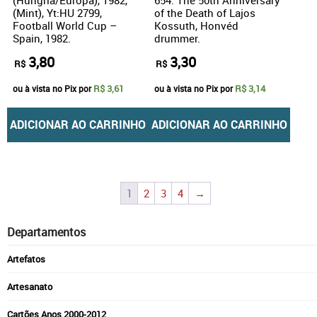
(Mint), Yt:HU 2799,
of the Death of Lajos
Football World Cup –
Kossuth, Honvéd
Spain, 1982.
drummer.
3,80
3,30
R$
R$
R$ 3,61
R$ 3,14
ou à vista no Pix por
ou à vista no Pix por
ADICIONAR AO CARRINHO
ADICIONAR AO CARRINHO
1
2
3
4
→
Departamentos
Artefatos
Artesanato
Cartões Anos 2000-2012