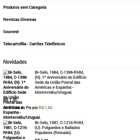
Produtos sem Categoria
Revistas Diversas
Souvenir
Telecartofilia - Cartões Telefônicos
Novidades
Br-Selo, 1984, C-1398-RHM,
(N). 1º Aniversário do Edifício
Sede da União Postal das
Américas e Espanha -
Montevidéu/Uruguai.
R$
1,70
R$ 1,62
ou à vista no Pix por
Br-Selo, 1981, C-1216-RHM,
(U). Folguedos e Bailados
Populares (Reisado).