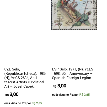
CZE Selo,
ESP Selo, 1971, (N), Yt:ES
(República/Tcheca), 1985,
1698, 50th Anniversary –
(N), Yt:CS 2634, Anti-
Spanish Foreign Legion.
fascist Artists e Political
3,00
Art – Josef Capek.
R$
3,00
R$ 2,85
R$
ou à vista no Pix por
R$ 2,85
ou à vista no Pix por