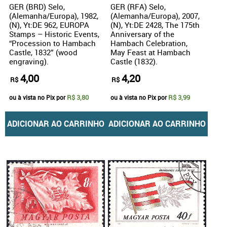
GER (BRD) Selo,
GER (RFA) Selo,
(Alemanha/Europa), 1982,
(Alemanha/Europa), 2007,
(N), Yt:DE 962, EUROPA
(N), Yt:DE 2428, The 175th
Stamps – Historic Events,
Anniversary of the
“Procession to Hambach
Hambach Celebration,
Castle, 1832” (wood
May Feast at Hambach
engraving).
Castle (1832).
4,00
4,20
R$
R$
R$ 3,80
R$ 3,99
ou à vista no Pix por
ou à vista no Pix por
ADICIONAR AO CARRINHO
ADICIONAR AO CARRINHO