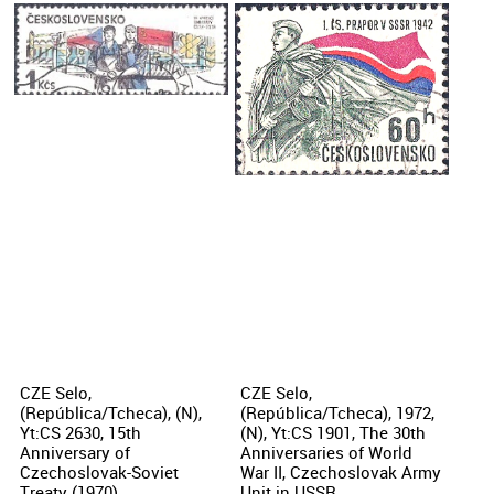
CZE Selo,
CZE Selo,
(República/Tcheca), (N),
(República/Tcheca), 1972,
Yt:CS 2630, 15th
(N), Yt:CS 1901, The 30th
Anniversary of
Anniversaries of World
Czechoslovak-Soviet
War II, Czechoslovak Army
Treaty (1970).
Unit in USSR.