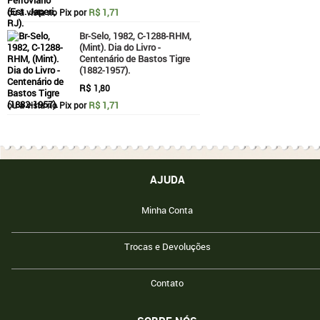
R$ 1,71
ou à vista no Pix por
Br-Selo, 1982, C-1288-RHM,
(Mint). Dia do Livro -
Centenário de Bastos Tigre
(1882-1957).
R$
1,80
R$ 1,71
ou à vista no Pix por
AJUDA
Minha Conta
Trocas e Devoluções
Contato