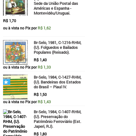
Sede da União Postal das
Américas e Espanha -
Montevidéu/Uruguai.
R$
1,70
R$ 1,62
ou à vista no Pix por
Br-Selo, 1981, C-1216-RHM,
(U). Folguedos e Bailados
Populares (Reisado).
R$
1,40
R$ 1,33
ou à vista no Pix por
Br-Selo, 1984, C-1427-RHM,
(U). Bandeiras dos Estados
do Brasil – Piauí IV.
R$
1,50
R$ 1,43
ou à vista no Pix por
Br-Selo, 1984, C-1407-RHM,
(U). Preservação do
Patrimônio Ferroviário (Est.
Japeri, RJ).
R$
1,80