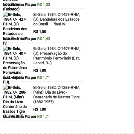
R$ 1,33
ou à vista no Pix por
Br-Selo, 1984, C-1427-RHM,
(U). Bandeiras dos Estados
do Brasil – Piauí IV.
R$
1,50
R$ 1,43
ou à vista no Pix por
Br-Selo, 1984, C-1407-RHM,
(U). Preservação do
Patrimônio Ferroviário (Est.
Japeri, RJ).
R$
1,80
R$ 1,71
ou à vista no Pix por
Br-Selo, 1982, C-1288-RHM,
(Mint). Dia do Livro -
Centenário de Bastos Tigre
(1882-1957).
R$
1,80
R$ 1,71
ou à vista no Pix por