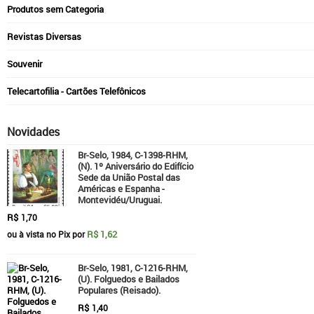
Produtos sem Categoria
Revistas Diversas
Souvenir
Telecartofilia - Cartões Telefônicos
Novidades
Br-Selo, 1984, C-1398-RHM,
(N). 1º Aniversário do Edifício
Sede da União Postal das
Américas e Espanha -
Montevidéu/Uruguai.
R$
1,70
R$ 1,62
ou à vista no Pix por
Br-Selo, 1981, C-1216-RHM,
(U). Folguedos e Bailados
Populares (Reisado).
R$
1,40