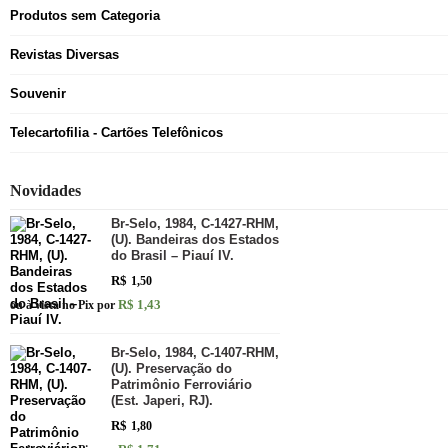
Produtos sem Categoria
Revistas Diversas
Souvenir
Telecartofilia - Cartões Telefônicos
Novidades
Br-Selo, 1984, C-1427-RHM,
(U). Bandeiras dos Estados
do Brasil – Piauí IV.
R$
1,50
R$ 1,43
ou à vista no Pix por
Br-Selo, 1984, C-1407-RHM,
(U). Preservação do
Patrimônio Ferroviário
(Est. Japeri, RJ).
R$
1,80