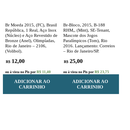
Br Moeda 2015, (FC), Brasil
Br-Bloco, 2015, B-188
República, 1 Real, Aço Inox
RHM,, (Mint), SE-Tenant,
(Núcleo) e Aço Revestido de
Mascote dos Jogos
Bronze (Anel), Olimpíadas,
Paralímpicos (Tom), Rio
Rio de Janeiro – 2106,
2016. Lançamento: Correios
(Volibol).
– Rio de Janeiro/SP.
12,00
25,00
R$
R$
R$ 11,40
R$ 23,75
ou à vista no Pix por
ou à vista no Pix por
ADICIONAR AO
ADICIONAR AO
CARRINHO
CARRINHO