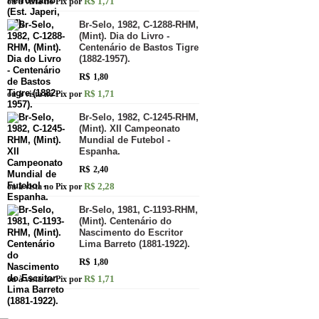
R$ 1,71
ou à vista no Pix por
Br-Selo, 1982, C-1288-RHM,
(Mint). Dia do Livro -
Centenário de Bastos Tigre
(1882-1957).
R$
1,80
R$ 1,71
ou à vista no Pix por
Br-Selo, 1982, C-1245-RHM,
(Mint). XII Campeonato
Mundial de Futebol -
Espanha.
R$
2,40
R$ 2,28
ou à vista no Pix por
Br-Selo, 1981, C-1193-RHM,
(Mint). Centenário do
Nascimento do Escritor
Lima Barreto (1881-1922).
R$
1,80
R$ 1,71
ou à vista no Pix por