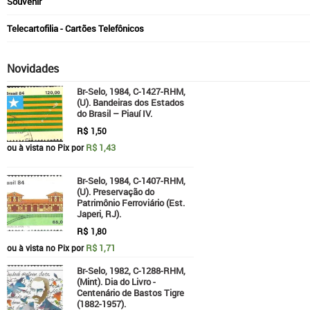
Souvenir
Telecartofilia - Cartões Telefônicos
Novidades
Br-Selo, 1984, C-1427-RHM,
(U). Bandeiras dos Estados
do Brasil – Piauí IV.
R$
1,50
R$ 1,43
ou à vista no Pix por
Br-Selo, 1984, C-1407-RHM,
(U). Preservação do
Patrimônio Ferroviário (Est.
Japeri, RJ).
R$
1,80
R$ 1,71
ou à vista no Pix por
Br-Selo, 1982, C-1288-RHM,
(Mint). Dia do Livro -
Centenário de Bastos Tigre
(1882-1957).