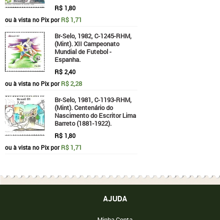
R$
1,80
R$ 1,71
ou à vista no Pix por
Br-Selo, 1982, C-1245-RHM,
(Mint). XII Campeonato
Mundial de Futebol -
Espanha.
R$
2,40
R$ 2,28
ou à vista no Pix por
Br-Selo, 1981, C-1193-RHM,
(Mint). Centenário do
Nascimento do Escritor Lima
Barreto (1881-1922).
R$
1,80
R$ 1,71
ou à vista no Pix por
AJUDA
Minha Conta