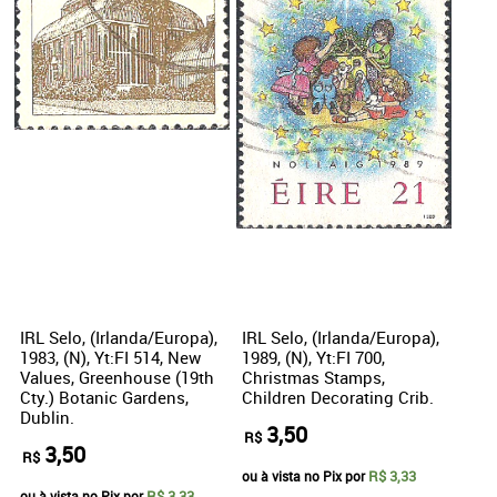
IRL Selo, (Irlanda/Europa),
IRL Selo, (Irlanda/Europa),
1983, (N), Yt:FI 514, New
1989, (N), Yt:FI 700,
Values, Greenhouse (19th
Christmas Stamps,
Cty.) Botanic Gardens,
Children Decorating Crib.
Dublin.
3,50
R$
3,50
R$
R$ 3,33
ou à vista no Pix por
R$ 3,33
ou à vista no Pix por