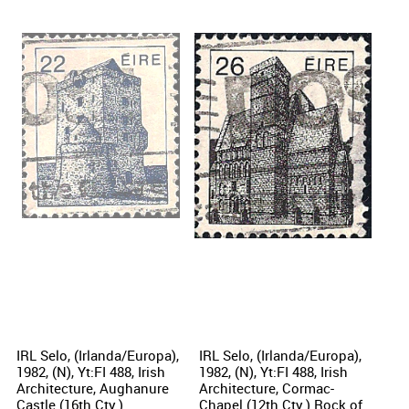
IRL Selo, (Irlanda/Europa),
IRL Selo, (Irlanda/Europa),
1982, (N), Yt:FI 488, Irish
1982, (N), Yt:FI 488, Irish
Architecture, Aughanure
Architecture, Cormac-
Castle (16th Cty.)
Chapel (12th Cty.) Rock of