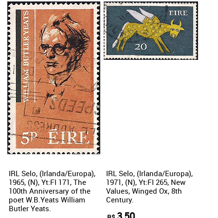
IRL Selo, (Irlanda/Europa),
IRL Selo, (Irlanda/Europa),
1965, (N), Yt:FI 171, The
1971, (N), Yt:FI 265, New
100th Anniversary of the
Values, Winged Ox, 8th
poet W.B.Yeats William
Century.
Butler Yeats.
3,50
R$