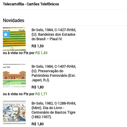
Telecartofilia - Cartões Telefônicos
Novidades
Br-Selo, 1984, C-1427-RHM,
(U). Bandeiras dos Estados
do Brasil – Piauí IV.
R$
1,50
R$ 1,43
ou à vista no Pix por
Br-Selo, 1984, C-1407-RHM,
(U). Preservação do
Patrimônio Ferroviário (Est.
Japeri, RJ).
R$
1,80
R$ 1,71
ou à vista no Pix por
Br-Selo, 1982, C-1288-RHM,
(Mint). Dia do Livro -
Centenário de Bastos Tigre
(1882-1957).
R$
1,80