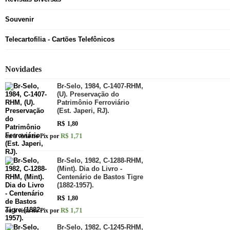
Souvenir
Telecartofilia - Cartões Telefônicos
Novidades
Br-Selo, 1984, C-1407-RHM,
(U). Preservação do
Patrimônio Ferroviário
(Est. Japeri, RJ).
R$
1,80
R$ 1,71
ou à vista no Pix por
Br-Selo, 1982, C-1288-RHM,
(Mint). Dia do Livro -
Centenário de Bastos Tigre
(1882-1957).
R$
1,80
R$ 1,71
ou à vista no Pix por
Br-Selo, 1982, C-1245-RHM,