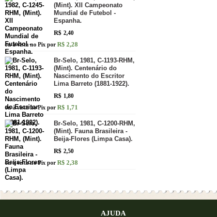
(Mint). XII Campeonato
Mundial de Futebol -
Espanha.
R$
2,40
R$ 2,28
ou à vista no Pix por
Br-Selo, 1981, C-1193-RHM,
(Mint). Centenário do
Nascimento do Escritor
Lima Barreto (1881-1922).
R$
1,80
R$ 1,71
ou à vista no Pix por
Br-Selo, 1981, C-1200-RHM,
(Mint). Fauna Brasileira -
Beija-Flores (Limpa Casa).
R$
2,50
R$ 2,38
ou à vista no Pix por
AJUDA