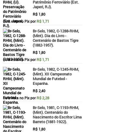
Patrimônio Ferroviário (Est.
Japeri, RJ).
R$
1,80
R$ 1,71
ou à vista no Pix por
Br-Selo, 1982, C-1288-RHM,
(Mint). Dia do Livro -
Centenário de Bastos Tigre
(1882-1957).
R$
1,80
R$ 1,71
ou à vista no Pix por
Br-Selo, 1982, C-1245-RHM,
(Mint). XII Campeonato
Mundial de Futebol -
Espanha.
R$
2,40
R$ 2,28
ou à vista no Pix por
Br-Selo, 1981, C-1193-RHM,
(Mint). Centenário do
Nascimento do Escritor Lima
Barreto (1881-1922).
R$
1,80