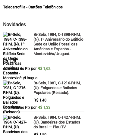
Telecartofilia - Cartões Telefônicos
Novidades
Br-Selo, 1984, C-1398-RHM,
(N). 1º Aniversário do Edifício
Sede da União Postal das
Américas e Espanha -
Montevidéu/Uruguai.
R$
1,70
R$ 1,62
ou à vista no Pix por
Br-Selo, 1981, C-1216-RHM,
(U). Folguedos e Bailados
Populares (Reisado).
R$
1,40
R$ 1,33
ou à vista no Pix por
Br-Selo, 1984, C-1427-RHM,
(U). Bandeiras dos Estados
do Brasil – Piauí IV.
R$
1,50