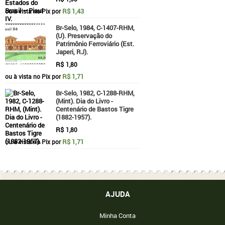
R$ 1,43
ou à vista no Pix por
Br-Selo, 1984, C-1407-RHM,
(U). Preservação do
Patrimônio Ferroviário (Est.
Japeri, RJ).
R$
1,80
R$ 1,71
ou à vista no Pix por
Br-Selo, 1982, C-1288-RHM,
(Mint). Dia do Livro -
Centenário de Bastos Tigre
(1882-1957).
R$
1,80
R$ 1,71
ou à vista no Pix por
AJUDA
Minha Conta