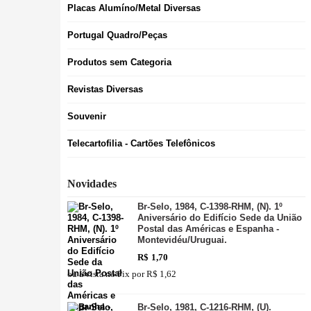
Placas Alumíno/Metal Diversas
Portugal Quadro/Peças
Produtos sem Categoria
Revistas Diversas
Souvenir
Telecartofilia - Cartões Telefônicos
Novidades
Br-Selo, 1984, C-1398-RHM, (N). 1º
Aniversário do Edifício Sede da União
Postal das Américas e Espanha -
Montevidéu/Uruguai.
R$
1,70
ou à vista no Pix por
R$ 1,62
Br-Selo, 1981, C-1216-RHM, (U).