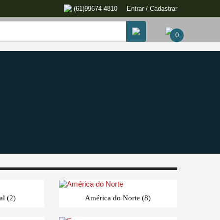
(61)99674-4810
Entrar / Cadastrar
0
ral
(2)
América do Norte
(8)