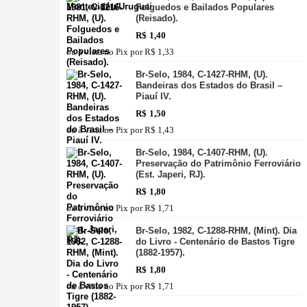
Folguedos e Bailados Populares
(Reisado).
R$
1,40
ou à vista no Pix por
R$ 1,33
Br-Selo, 1984, C-1427-RHM, (U).
Bandeiras dos Estados do Brasil –
Piauí IV.
R$
1,50
ou à vista no Pix por
R$ 1,43
Br-Selo, 1984, C-1407-RHM, (U).
Preservação do Patrimônio Ferroviário
(Est. Japeri, RJ).
R$
1,80
ou à vista no Pix por
R$ 1,71
Br-Selo, 1982, C-1288-RHM, (Mint). Dia
do Livro - Centenário de Bastos Tigre
(1882-1957).
R$
1,80
ou à vista no Pix por
R$ 1,71