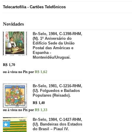
Telecartofilia - Cartões Telefônicos
Novidades
Br-Selo, 1984, C-1398-RHM,
(N). 1º Aniversário do
Edifício Sede da União
Postal das Américas e
Espanha -
Montevidéu/Uruguai.
R$
1,70
R$ 1,62
ou à vista no Pix por
Br-Selo, 1981, C-1216-RHM,
(U). Folguedos e Bailados
Populares (Reisado).
R$
1,40
R$ 1,33
ou à vista no Pix por
Br-Selo, 1984, C-1427-RHM,
(U). Bandeiras dos Estados
do Brasil – Piauí IV.