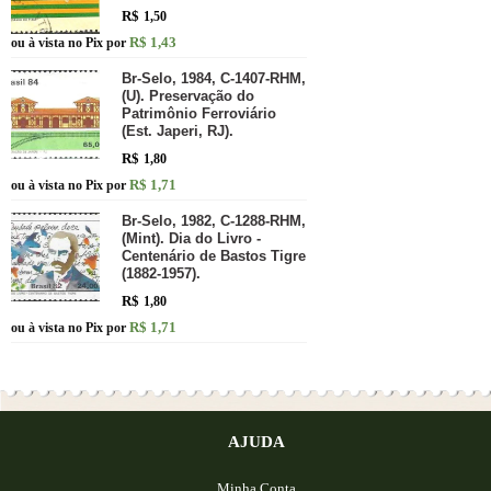
R$
1,50
R$ 1,43
ou à vista no Pix por
Br-Selo, 1984, C-1407-RHM,
(U). Preservação do
Patrimônio Ferroviário
(Est. Japeri, RJ).
R$
1,80
R$ 1,71
ou à vista no Pix por
Br-Selo, 1982, C-1288-RHM,
(Mint). Dia do Livro -
Centenário de Bastos Tigre
(1882-1957).
R$
1,80
R$ 1,71
ou à vista no Pix por
AJUDA
Minha Conta