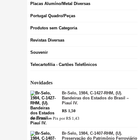
Placas Alumíno/Metal Diversas
Portugal Quadro/Peças
Produtos sem Categoria
Revistas Diversas
Souvenir
Telecartofilia - Cartões Telefônicos
Novidades
Br-Selo, 1984, C-1427-RHM, (U).
Bandeiras dos Estados do Brasil –
Piauí IV.
R$
1,50
ou à vista no Pix por
R$ 1,43
Br-Selo, 1984, C-1407-RHM, (U).
Preservação do Patrimônio Ferroviário