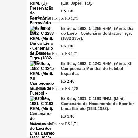
(Est. Japeri, RJ).
R$
1,80
ou à vista no Pix por
R$ 1,71
Br-Selo, 1982, C-1288-RHM, (Mint). Dia
do Livro - Centenário de Bastos Tigre
(1882-1957).
R$
1,80
ou à vista no Pix por
R$ 1,71
Br-Selo, 1982, C-1245-RHM, (Mint). XII
Campeonato Mundial de Futebol -
Espanha.
R$
2,40
ou à vista no Pix por
R$ 2,28
Br-Selo, 1981, C-1193-RHM, (Mint).
Centenário do Nascimento do Escritor
Lima Barreto (1881-1922).
R$
1,80
ou à vista no Pix por
R$ 1,71