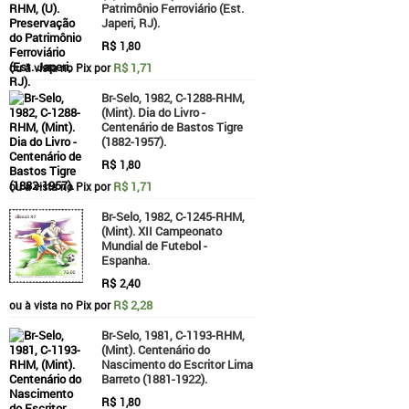
Patrimônio Ferroviário (Est.
Japeri, RJ).
R$
1,80
R$ 1,71
ou à vista no Pix por
Br-Selo, 1982, C-1288-RHM,
(Mint). Dia do Livro -
Centenário de Bastos Tigre
(1882-1957).
R$
1,80
R$ 1,71
ou à vista no Pix por
Br-Selo, 1982, C-1245-RHM,
(Mint). XII Campeonato
Mundial de Futebol -
Espanha.
R$
2,40
R$ 2,28
ou à vista no Pix por
Br-Selo, 1981, C-1193-RHM,
(Mint). Centenário do
Nascimento do Escritor Lima
Barreto (1881-1922).
R$
1,80