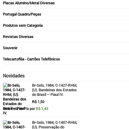
Placas Alumíno/Metal Diversas
Portugal Quadro/Peças
Produtos sem Categoria
Revistas Diversas
Souvenir
Telecartofilia - Cartões Telefônicos
Novidades
Br-Selo, 1984, C-1427-RHM,
(U). Bandeiras dos Estados
do Brasil – Piauí IV.
R$
1,50
R$ 1,43
ou à vista no Pix por
Br-Selo, 1984, C-1407-RHM,
(U). Preservação do