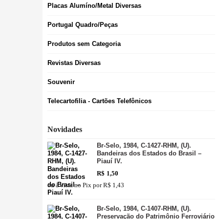
Placas Alumíno/Metal Diversas
Portugal Quadro/Peças
Produtos sem Categoria
Revistas Diversas
Souvenir
Telecartofilia - Cartões Telefônicos
Novidades
Br-Selo, 1984, C-1427-RHM, (U).
Bandeiras dos Estados do Brasil –
Piauí IV.
R$
1,50
ou à vista no Pix por
R$ 1,43
Br-Selo, 1984, C-1407-RHM, (U).
Preservação do Patrimônio Ferroviário