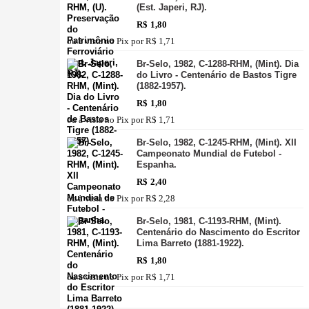
(Est. Japeri, RJ).
R$
1,80
ou à vista no Pix por
R$ 1,71
Br-Selo, 1982, C-1288-RHM, (Mint). Dia
do Livro - Centenário de Bastos Tigre
(1882-1957).
R$
1,80
ou à vista no Pix por
R$ 1,71
Br-Selo, 1982, C-1245-RHM, (Mint). XII
Campeonato Mundial de Futebol -
Espanha.
R$
2,40
ou à vista no Pix por
R$ 2,28
Br-Selo, 1981, C-1193-RHM, (Mint).
Centenário do Nascimento do Escritor
Lima Barreto (1881-1922).
R$
1,80
ou à vista no Pix por
R$ 1,71