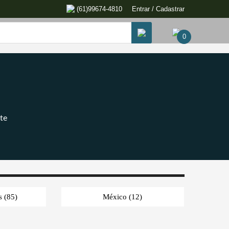
(61)99674-4810
Entrar / Cadastrar
0
te
os
(85)
México
(12)