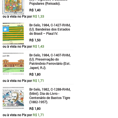
Populares (Reisado).
R$
1,40
R$ 1,33
ou à vista no Pix por
Br-Selo, 1984, C-1427-RHM,
(U). Bandeiras dos Estados
do Brasil – Piauí IV.
R$
1,50
R$ 1,43
ou à vista no Pix por
Br-Selo, 1984, C-1407-RHM,
(U). Preservação do
Patrimônio Ferroviário (Est.
Japeri, RJ).
R$
1,80
R$ 1,71
ou à vista no Pix por
Br-Selo, 1982, C-1288-RHM,
(Mint). Dia do Livro -
Centenário de Bastos Tigre
(1882-1957).
R$
1,80
R$ 1,71
ou à vista no Pix por