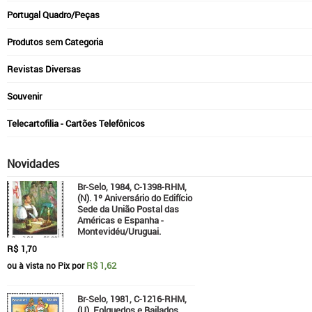
Portugal Quadro/Peças
Produtos sem Categoria
Revistas Diversas
Souvenir
Telecartofilia - Cartões Telefônicos
Novidades
Br-Selo, 1984, C-1398-RHM,
(N). 1º Aniversário do Edifício
Sede da União Postal das
Américas e Espanha -
Montevidéu/Uruguai.
R$
1,70
R$ 1,62
ou à vista no Pix por
Br-Selo, 1981, C-1216-RHM,
(U). Folguedos e Bailados