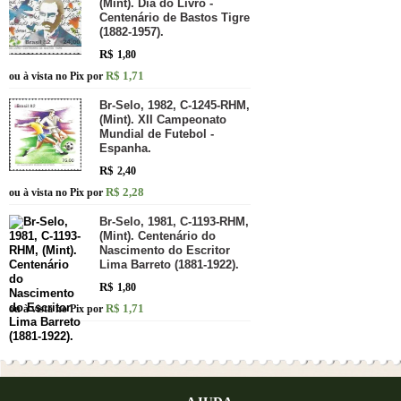
(Mint). Dia do Livro -
Centenário de Bastos Tigre
(1882-1957).
R$
1,80
R$ 1,71
ou à vista no Pix por
Br-Selo, 1982, C-1245-RHM,
(Mint). XII Campeonato
Mundial de Futebol -
Espanha.
R$
2,40
R$ 2,28
ou à vista no Pix por
Br-Selo, 1981, C-1193-RHM,
(Mint). Centenário do
Nascimento do Escritor
Lima Barreto (1881-1922).
R$
1,80
R$ 1,71
ou à vista no Pix por