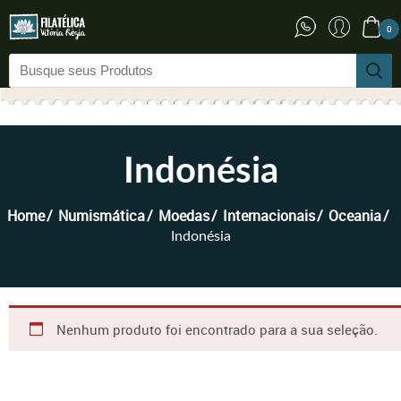
0
Indonésia
Home
Numismática
Moedas
Internacionais
Oceania
Indonésia
Nenhum produto foi encontrado para a sua seleção.