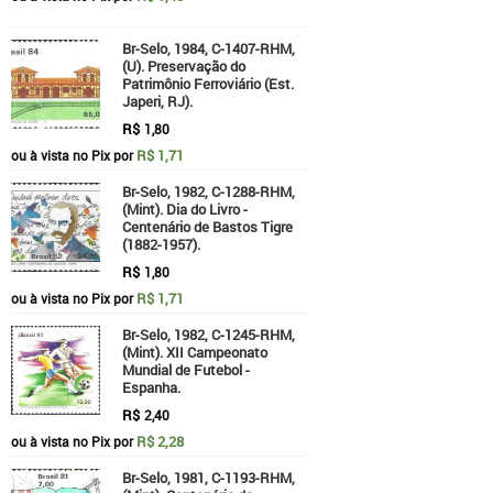
Br-Selo, 1984, C-1407-RHM,
(U). Preservação do
Patrimônio Ferroviário (Est.
Japeri, RJ).
R$
1,80
R$ 1,71
ou à vista no Pix por
Br-Selo, 1982, C-1288-RHM,
(Mint). Dia do Livro -
Centenário de Bastos Tigre
(1882-1957).
R$
1,80
R$ 1,71
ou à vista no Pix por
Br-Selo, 1982, C-1245-RHM,
(Mint). XII Campeonato
Mundial de Futebol -
Espanha.
R$
2,40
R$ 2,28
ou à vista no Pix por
Br-Selo, 1981, C-1193-RHM,