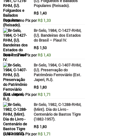
(U). Folguedos e Bailados
Populares (Reisado).
R$
1,40
R$ 1,33
ou à vista no Pix por
Br-Selo, 1984, C-1427-RHM,
(U). Bandeiras dos Estados
do Brasil – Piauí IV.
R$
1,50
R$ 1,43
ou à vista no Pix por
Br-Selo, 1984, C-1407-RHM,
(U). Preservação do
Patrimônio Ferroviário (Est.
Japeri, RJ).
R$
1,80
R$ 1,71
ou à vista no Pix por
Br-Selo, 1982, C-1288-RHM,
(Mint). Dia do Livro -
Centenário de Bastos Tigre
(1882-1957).
R$
1,80
R$ 1,71
ou à vista no Pix por