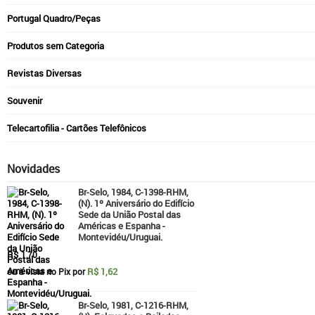
Portugal Quadro/Peças
Produtos sem Categoria
Revistas Diversas
Souvenir
Telecartofilia - Cartões Telefônicos
Novidades
Br-Selo, 1984, C-1398-RHM,
(N). 1º Aniversário do Edifício
Sede da União Postal das
Américas e Espanha -
Montevidéu/Uruguai.
R$
1,70
R$ 1,62
ou à vista no Pix por
Br-Selo, 1981, C-1216-RHM,