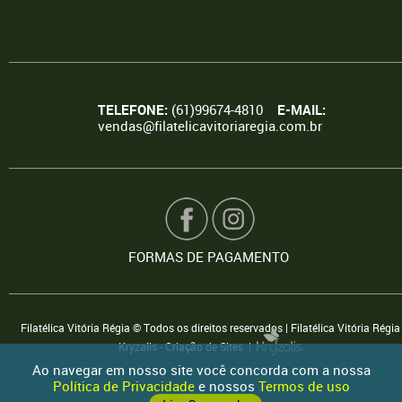
TELEFONE:
(61)99674-4810
E-MAIL:
vendas@filatelicavitoriaregia.com.br
FORMAS DE PAGAMENTO
Filatélica Vitória Régia © Todos os direitos reservados | Filatélica Vitória Régia
Kryzalis - Criação de Sites |
Ao navegar em nosso site você concorda com a nossa
Política de Privacidade
e nossos
Termos de uso