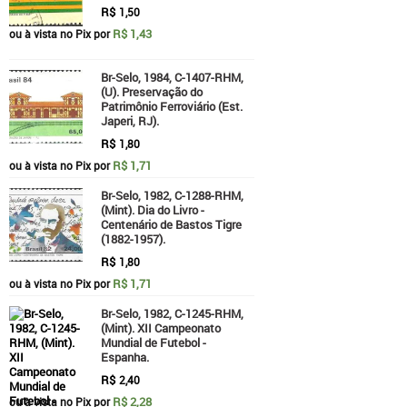
R$
1,50
R$ 1,43
ou à vista no Pix por
Br-Selo, 1984, C-1407-RHM,
(U). Preservação do
Patrimônio Ferroviário (Est.
Japeri, RJ).
R$
1,80
R$ 1,71
ou à vista no Pix por
Br-Selo, 1982, C-1288-RHM,
(Mint). Dia do Livro -
Centenário de Bastos Tigre
(1882-1957).
R$
1,80
R$ 1,71
ou à vista no Pix por
Br-Selo, 1982, C-1245-RHM,
(Mint). XII Campeonato
Mundial de Futebol -
Espanha.
R$
2,40
R$ 2,28
ou à vista no Pix por