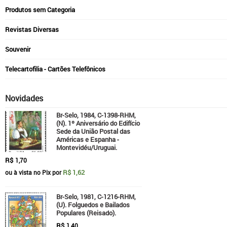
Produtos sem Categoria
Revistas Diversas
Souvenir
Telecartofilia - Cartões Telefônicos
Novidades
Br-Selo, 1984, C-1398-RHM,
(N). 1º Aniversário do Edifício
Sede da União Postal das
Américas e Espanha -
Montevidéu/Uruguai.
R$
1,70
R$ 1,62
ou à vista no Pix por
Br-Selo, 1981, C-1216-RHM,
(U). Folguedos e Bailados
Populares (Reisado).
R$
1,40