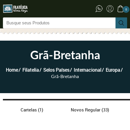
0
Grã-Bretanha
Home
Filatelia
Selos Países
Internacional
Europa
Grã-Bretanha
Cartelas
(1)
Novos Regular
(33)