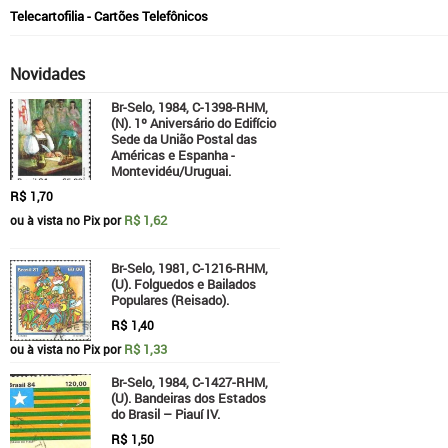
Telecartofilia - Cartões Telefônicos
Novidades
Br-Selo, 1984, C-1398-RHM,
(N). 1º Aniversário do Edifício
Sede da União Postal das
Américas e Espanha -
Montevidéu/Uruguai.
R$
1,70
R$ 1,62
ou à vista no Pix por
Br-Selo, 1981, C-1216-RHM,
(U). Folguedos e Bailados
Populares (Reisado).
R$
1,40
R$ 1,33
ou à vista no Pix por
Br-Selo, 1984, C-1427-RHM,
(U). Bandeiras dos Estados
do Brasil – Piauí IV.
R$
1,50