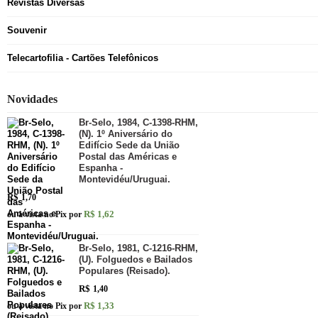
Revistas Diversas
Souvenir
Telecartofilia - Cartões Telefônicos
Novidades
Br-Selo, 1984, C-1398-RHM,
(N). 1º Aniversário do
Edifício Sede da União
Postal das Américas e
Espanha -
Montevidéu/Uruguai.
R$
1,70
R$ 1,62
ou à vista no Pix por
Br-Selo, 1981, C-1216-RHM,
(U). Folguedos e Bailados
Populares (Reisado).
R$
1,40
R$ 1,33
ou à vista no Pix por