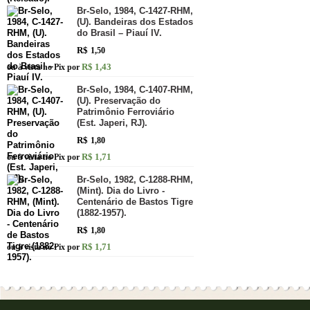
Br-Selo, 1984, C-1427-RHM,
(U). Bandeiras dos Estados
do Brasil – Piauí IV.
R$
1,50
R$ 1,43
ou à vista no Pix por
Br-Selo, 1984, C-1407-RHM,
(U). Preservação do
Patrimônio Ferroviário
(Est. Japeri, RJ).
R$
1,80
R$ 1,71
ou à vista no Pix por
Br-Selo, 1982, C-1288-RHM,
(Mint). Dia do Livro -
Centenário de Bastos Tigre
(1882-1957).
R$
1,80
R$ 1,71
ou à vista no Pix por