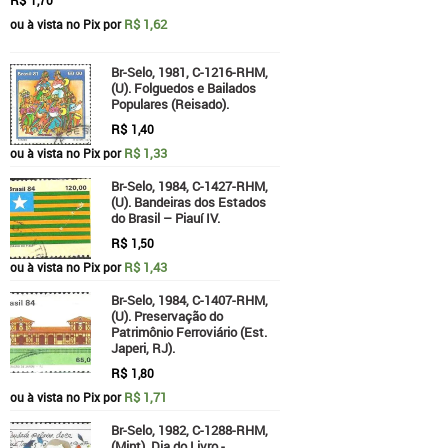
R$ 1,62
ou à vista no Pix por
Br-Selo, 1981, C-1216-RHM,
(U). Folguedos e Bailados
Populares (Reisado).
R$
1,40
R$ 1,33
ou à vista no Pix por
Br-Selo, 1984, C-1427-RHM,
(U). Bandeiras dos Estados
do Brasil – Piauí IV.
R$
1,50
R$ 1,43
ou à vista no Pix por
Br-Selo, 1984, C-1407-RHM,
(U). Preservação do
Patrimônio Ferroviário (Est.
Japeri, RJ).
R$
1,80
R$ 1,71
ou à vista no Pix por
Br-Selo, 1982, C-1288-RHM,
(Mint). Dia do Livro -