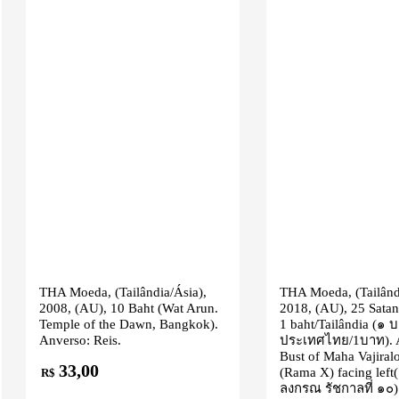
THA Moeda, (Tailândia/Ásia),
THA Moeda, (Tailândi
2008, (AU), 10 Baht (Wat Arun.
2018, (AU), 25 Satan
Temple of the Dawn, Bangkok).
1 baht/Tailândia (๑ 
Anverso: Reis.
ประเทศไทย/1บาท). 
Bust of Maha Vajiral
33,00
(Rama X) facing left
R$
ลงกรณ รัชกาลที่ ๑๐)