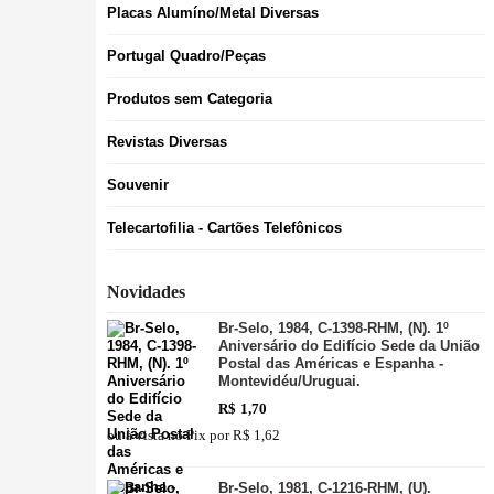
Placas Alumíno/Metal Diversas
Portugal Quadro/Peças
Produtos sem Categoria
Revistas Diversas
Souvenir
Telecartofilia - Cartões Telefônicos
Novidades
Br-Selo, 1984, C-1398-RHM, (N). 1º
Aniversário do Edifício Sede da União
Postal das Américas e Espanha -
Montevidéu/Uruguai.
R$
1,70
ou à vista no Pix por
R$ 1,62
Br-Selo, 1981, C-1216-RHM, (U).