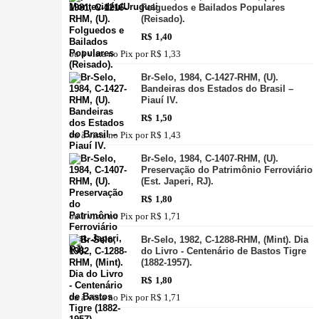
Folguedos e Bailados Populares
(Reisado).
R$
1,40
ou à vista no Pix por
R$ 1,33
Br-Selo, 1984, C-1427-RHM, (U).
Bandeiras dos Estados do Brasil –
Piauí IV.
R$
1,50
ou à vista no Pix por
R$ 1,43
Br-Selo, 1984, C-1407-RHM, (U).
Preservação do Patrimônio Ferroviário
(Est. Japeri, RJ).
R$
1,80
ou à vista no Pix por
R$ 1,71
Br-Selo, 1982, C-1288-RHM, (Mint). Dia
do Livro - Centenário de Bastos Tigre
(1882-1957).
R$
1,80
ou à vista no Pix por
R$ 1,71