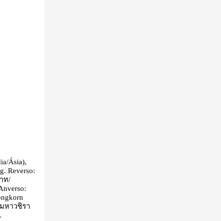
a/Ásia),
g. Reverso:
บาท/
Anverso:
ongkorn
(มหาวชิรา
.