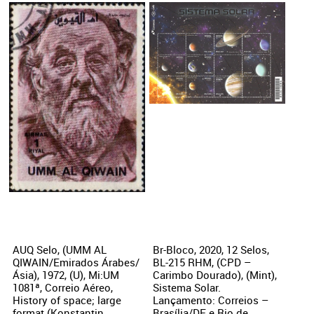
AUQ Selo, (UMM AL
Br-Bloco, 2020, 12 Selos,
QIWAIN/Emirados Árabes/
BL-215 RHM, (CPD –
Ásia), 1972, (U), Mi:UM
Carimbo Dourado), (Mint),
1081ª, Correio Aéreo,
Sistema Solar.
History of space; large
Lançamento: Correios –
format (Konstantin
Brasília/DF e Rio de