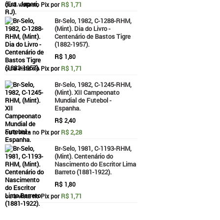
R$ 1,71
ou à vista no Pix por
Br-Selo, 1982, C-1288-RHM,
(Mint). Dia do Livro -
Centenário de Bastos Tigre
(1882-1957).
R$
1,80
R$ 1,71
ou à vista no Pix por
Br-Selo, 1982, C-1245-RHM,
(Mint). XII Campeonato
Mundial de Futebol -
Espanha.
R$
2,40
R$ 2,28
ou à vista no Pix por
Br-Selo, 1981, C-1193-RHM,
(Mint). Centenário do
Nascimento do Escritor Lima
Barreto (1881-1922).
R$
1,80
R$ 1,71
ou à vista no Pix por