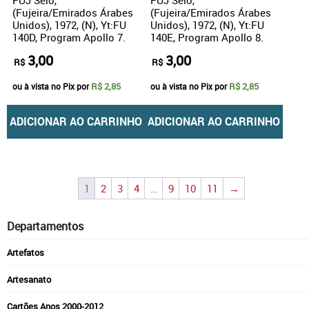
(Fujeira/Emirados Árabes
(Fujeira/Emirados Árabes
Unidos), 1972, (N), Yt:FU
Unidos), 1972, (N), Yt:FU
140D, Program Apollo 7.
140E, Program Apollo 8.
3,00
3,00
R$
R$
R$ 2,85
R$ 2,85
ou à vista no Pix por
ou à vista no Pix por
ADICIONAR AO CARRINHO
ADICIONAR AO CARRINHO
1
2
3
4
…
9
10
11
→
Departamentos
Artefatos
Artesanato
Cartões Anos 2000-2012