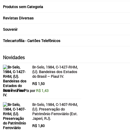
Produtos sem Categoria
Revistas Diversas
Souvenir
Telecartofilia - Cartões Telefônicos
Novidades
Br-Selo, 1984, C-1427-RHM,
(U). Bandeiras dos Estados
do Brasil – Piauí IV.
R$
1,50
R$ 1,43
ou à vista no Pix por
Br-Selo, 1984, C-1407-RHM,
(U). Preservação do
Patrimônio Ferroviário (Est.
Japeri, RJ).
R$
1,80