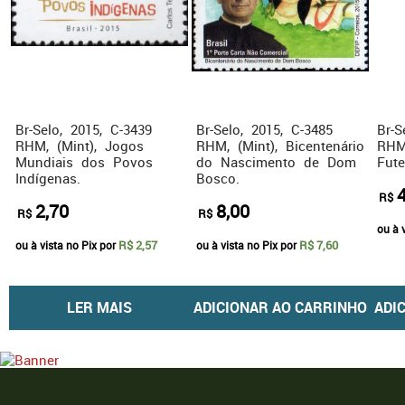
Br-Selo, 2015, C-3439
Br-Selo, 2015, C-3485
Br-S
RHM, (Mint), Jogos
RHM, (Mint), Bicentenário
RHM
Mundiais dos Povos
do Nascimento de Dom
Fute
Indígenas.
Bosco.
R$
2,70
8,00
R$
R$
ou à 
R$ 2,57
R$ 7,60
ou à vista no Pix por
ou à vista no Pix por
LER MAIS
ADICIONAR AO CARRINHO
ADI