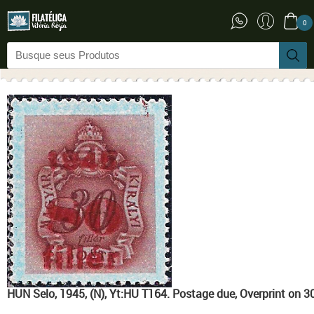
0
HUN Selo, 1945, (N), Yt:HU T164. Postage due, Overprint on 30