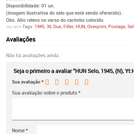
Disponibilidade: 01 un.
(imagem ilustrativa do selo que está sendo oferecido).
Obs. Alto relevo no verso do carimbo colorido.
Tags:
1945
,
30
,
Due
,
Filler
,
HUN
,
Overprint
,
Postage
,
Se
SKU:
8074
Avaliações
Não há avaliações ainda.
Seja o primeiro a avaliar “HUN Selo, 1945, (N), Yt
Sua avaliação
*
Sua avaliação sobre o produto
*
Nome
*