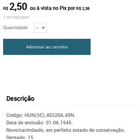
2,50
ou à vista no Pix por
R$
R$ 2,38
1 em estoque
HUN
-
+
Quantidade:
Selo,
1945,
(N),
Yt:HU
Adicionar ao carrinho
T164.
Postage
due,
Overprint
on
30
Fillér
stamp.
Descrição
quantidade
Código: HUN(SC).40320A.45N.
Data de emissão: 01.06.1945.
Novo/carimbado, em perfeito estado de conservação.
Dentado: 15.