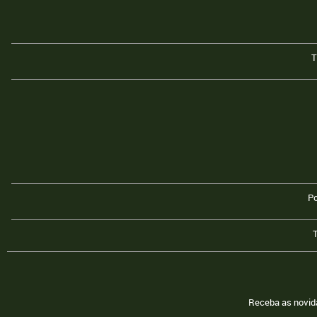
T
Po
Receba as novid