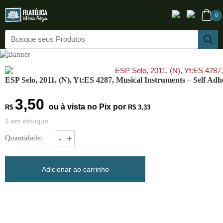
0
ESP Selo, 2011, (N), Yt:ES 4287, Musical Instruments – Self Adh
3,50
ou à vista no Pix por
R$
R$ 3,33
1 em estoque
ESP
-
+
Quantidade:
Selo,
2011,
(N),
Adicionar ao carrinho
Yt:ES
4287,
Musical
Instruments
-
Self