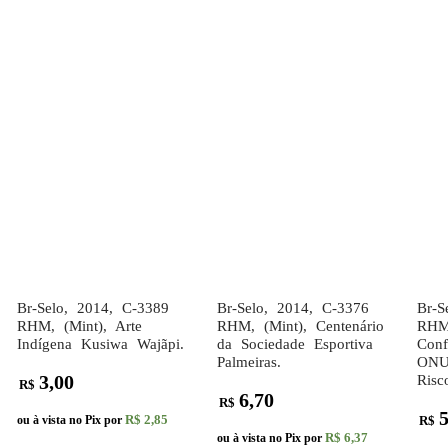
Br-Selo, 2014, C-3389
Br-Selo, 2014, C-3376
Br-S
RHM, (Mint), Arte
RHM, (Mint), Centenário
RHM,
Indígena Kusiwa Wajãpi.
da Sociedade Esportiva
Conf
Palmeiras.
ONU
3,00
Risc
R$
6,70
R$
5
R$ 2,85
ou à vista no Pix por
R$
R$ 6,37
ou à vista no Pix por