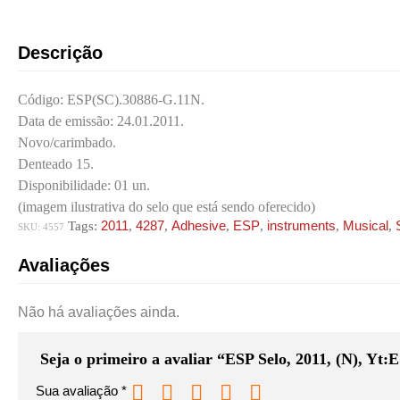
Adhesive
Stamps
Violín.
quantidade
Descrição
Código: ESP(SC).30886-G.11N.
Data de emissão: 24.01.2011.
Novo/carimbado.
Denteado 15.
Disponibilidade: 01 un.
(imagem ilustrativa do selo que está sendo oferecido)
2011
4287
Adhesive
ESP
instruments
Musical
Tags:
,
,
,
,
,
,
SKU:
4557
Avaliações
Não há avaliações ainda.
Seja o primeiro a avaliar “ESP Selo, 2011, (N), Yt:
Sua avaliação
*